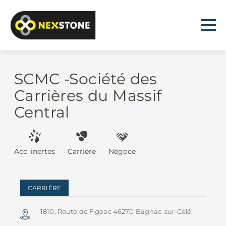
SCMC -Société des
Carrières du Massif
Central
Acc. inertes
Carrière
Négoce
CARRIÈRE
1810, Route de Figeac 46270 Bagnac-sur-Célé