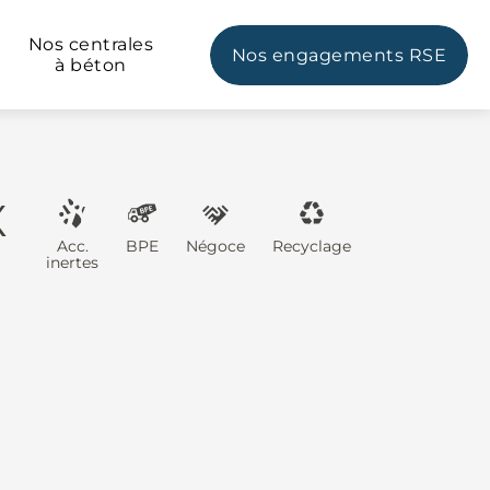
Nos centrales
Nos engagements RSE
à béton
X
Acc.
BPE
Négoce
Recyclage
inertes