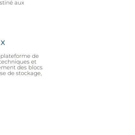
estiné aux
ix
 plateforme de
techniques et
ement des blocs
se de stockage,