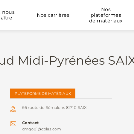
Nos
x nous
Nos carrières
plateformes
aître
de matériaux
d Midi-Pyrénées SAI
PLATEFORME DE MATÉRIAUX
66 route de Sémalens 81710 SAIX
Contact
cmgo81@colas.com