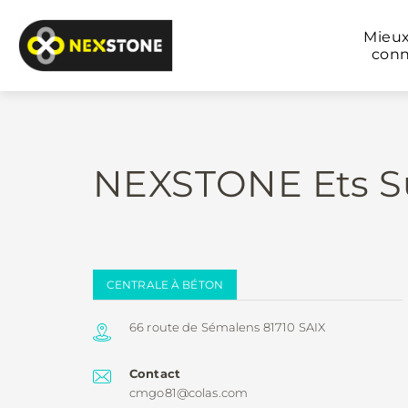
Mieu
conn
NEXSTONE Ets Su
CENTRALE À BÉTON
66 route de Sémalens 81710 SAIX
Contact
cmgo81@colas.com