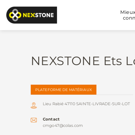
Mieu
conn
NEXSTONE Ets L
PLATEFORME DE MATÉRIAUX
Lieu Rabié 47110 SAINTE-LIVRADE-SUR-LOT
Contact
cmgo47@colas.com