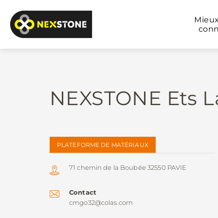
Mieu
conn
NEXSTONE Ets La
PLATEFORME DE MATÉRIAUX
71 chemin de la Boubée 32550 PAVIE
Contact
cmgo32@colas.com