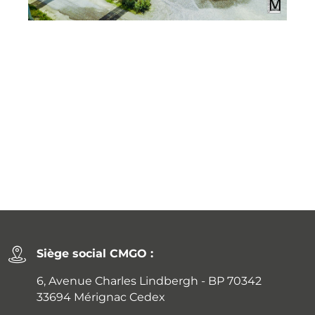
Siège social CMGO :
6, Avenue Charles Lindbergh - BP 70342
33694 Mérignac Cedex