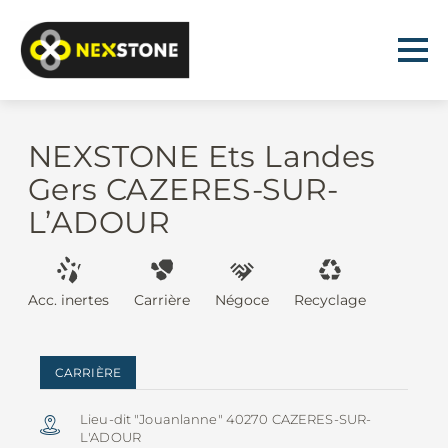
NEXSTONE Ets Landes
Gers CAZERES-SUR-
L’ADOUR
Acc. inertes
Carrière
Négoce
Recyclage
CARRIÈRE
Lieu-dit "Jouanlanne" 40270 CAZERES-SUR-
L'ADOUR