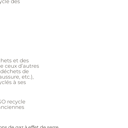
ycle des
chets et des
ue ceux d’autres
 (déchets de
ussure, etc.),
clés à ses
GO recycle
 anciennes
ns de gaz à effet de serre