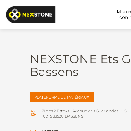
Mieu
conn
NEXSTONE Ets Gi
Bassens
PLATEFORME DE MATÉRIAUX
ZI des 2 Esteys - Avenue des Guerlandes - CS
10015 33530 BASSENS