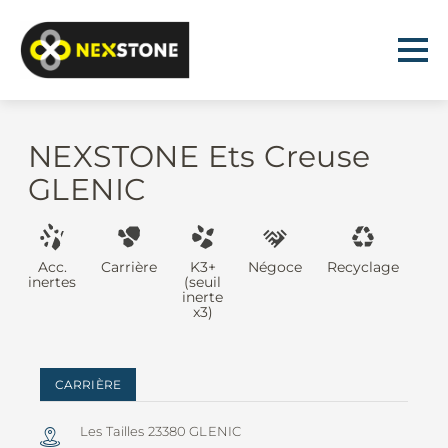
NEXSTONE Ets Creuse
GLENIC
Acc.
Carrière
K3+
Négoce
Recyclage
inertes
(seuil
inerte
x3)
CARRIÈRE
Les Tailles 23380 GLENIC