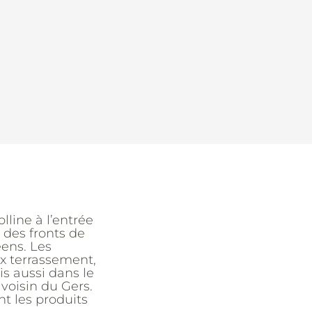
lline à l’entrée
n des fronts de
éens. Les
ux terrassement,
s aussi dans le
oisin du Gers.
t les produits