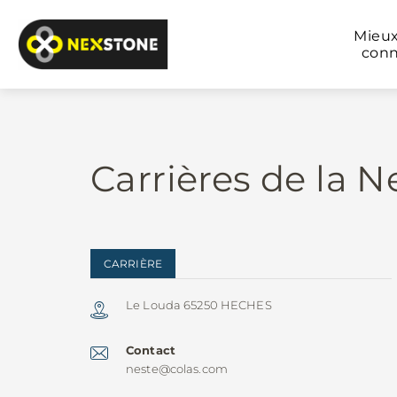
Mieu
conn
Carrières de la 
CARRIÈRE
Le Louda 65250 HECHES
Contact
neste@colas.com